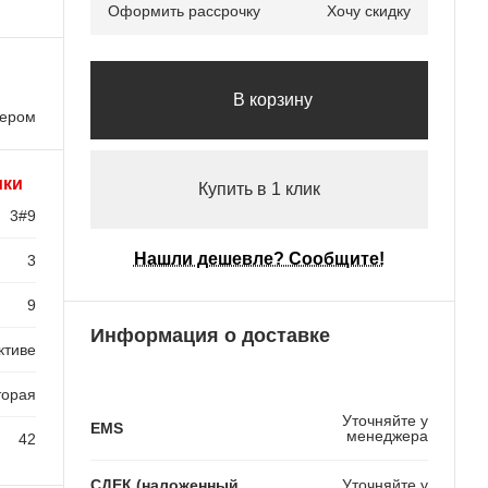
Оформить рассрочку
Хочу скидку
В корзину
лером
ики
Купить в 1 клик
3#9
Нашли дешевле? Сообщите!
3
9
Информация о доставке
ктиве
торая
Уточняйте у
EMS
менеджера
42
СДЕК (наложенный
Уточняйте у