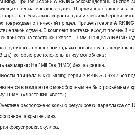
Airking
. Прицелы серии
AIRKING
рекомендованы к использо
зующих пневматическое оружие. В пружинно-поршневых пн
 скоростью, близкой к скорости пули мелкокалиберной винто
ую повреждает оптический прицел. Прицелы серии
AIRKIN
твие такой отдачи. В комплект поставки входит прочный м
ки прицела на “ласточкин хвост” 11 мм. Прицел
AIRKING
бу
ю пружинно – поршневой отдачи способствуют специально
3 шт.), которые расположены внизу моноблока :
ьная марка:
Half Mil Dot (НМD) без подсветки.
ности прицела
Nikko Stirling серии AIRKING 3-9x42 без по
авляется в комплекте с моноблочным не быстросъёмным кр
му 11 мм. («Ласточкин хвост»).
бъективе расположено кольцо регулировки параллакса от 10
ослойное покрытие линз.
рая фокусировка окуляра.