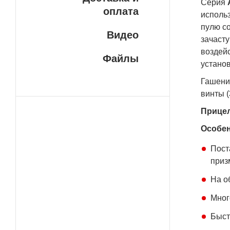
Серия
оплата
исполь
пулю со
Видео
зачаст
воздейс
Файлы
установ
Гашени
винты (
Прицел
Особен
Пост
приз
На о
Мног
Быст