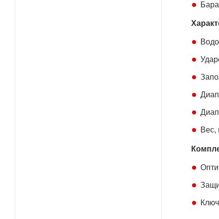
Бара
Характ
Водо
Удар
Запо
Диап
Диап
Вес, 
Компле
Опти
Защи
Ключ