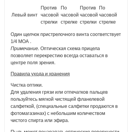
Против
По
Против
По
Левый винт
часовой
часовой
часовой
часовой
стрелки
стрелке
стрелки
стрелке
Один щелчок пристрелочного винта соответствует
1/4 МОА .
Примечание.
Оптическая схема прицела
позволяет перекрестию всегда оставаться в
центре поля зрения.
Правила ухода и хранения
Чистка оптики.
Для удаления грязи или отпечатков пальцев
пользуйтесь мягкой чистящей фланелевой
салфеткой, (специальные салфетки продаются в
фотомагазинах) с небольшим количеством
чистого спирта или эфира.
Пыль может поцарапать оптические поверхности.