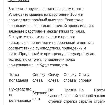
Закрепите оружие в пристрелочном станке.
Установите мишень на расстоянии 100 м и
произведите пробный выстрел. Если точка
попадания не совпадает с точкой прицеливания,
замерьте расстояние между этими точками.
Открутите крышки верхнего и правого
пристрелочных винтов и поворачивайте винты в
соответствии с руководством, приведенным
ниже. Продолжайте пристрелку и регулировку до
тех пор, пока точка попадания и точка
прицеливания не будут совпадать.
Точка
Сверху
Снизу
Сверху
Снизу
попадания
слева
слева
справа
справа
Руководство
По
Против
По
Проти
Верхний
по
часовой
часовой
часовой
часов
винт
регулировке
стрелке
стрелки
стрелке
стрел