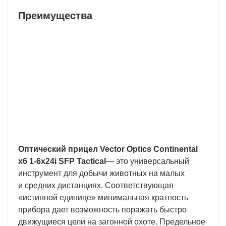
Преимущества
Бесплатная доставка
У нас БЕСПЛАТНАЯ ДОСТАВКА наложенным
платежем. Вы получаете свою покупку в
кратчайшие сроки, вне зависимости от вашего
региона и сложности заказа.
Оптический прицел Vector Optics Continental
x6 1-6x24i SFP Tactical
— это универсальный
инструмент для добычи животных на малых
и средних дистанциях. Соответствующая
«истинной единице» минимальная кратность
прибора дает возможность поражать быстро
движущиеся цели на загонной охоте. Предельное