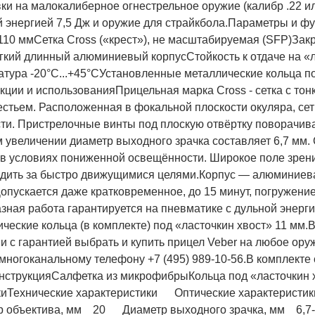
ки на малокалиберное огнестрельное оружие (калибр .22 ил
й энергией 7,5 Дж и оружие для страйкбола.Параметры и ф
110 ммСетка Cross («крест»), не масштабируемая (SFP)Зак
кий длинный алюминиевый корпусСтойкость к отдаче на «л
атура -20°C...+45°CУстановленные металлические кольца п
укции и использованияПрицельная марка Cross - сетка с т
естьем. Расположенная в фокальной плоскости окуляра, се
ти. Пристрелочные винты под плоскую отвёртку поворачива
 увеличении диаметр выходного зрачка составляет 6,7 мм. 
 в условиях пониженной освещённости. Широкое поле зрени
едить за быстро движущимися целями.Корпус — алюминиевая
опускается даже кратковременное, до 15 минут, погружение 
зная работа гарантируется на пневматике с дульной энерги
ческие кольца (в комплекте) под «ласточкин хвост» 11 мм
и с гарантией выбрать и купить прицел Veber на любое ору
многоканальному телефону +7 (495) 989-10-56.В комплекте
нструкцияСалфетка из микрофибрыКольца под «ласточкин 
киТехнические характеристики Оптические характерис
р объектива, мм 20 Диаметр выходного зрачка, мм 6,7-