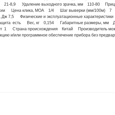
м 21-8,9 Удаление выходного зрачка, мм 110-80 При
жии Цена клика, МОА 1/4 Шаг выверки (мм/100м) 7 У
, Дж 7,5 Физические и эксплуатационные характерис
ащита есть Вес, кг 0,154 Габаритные размеры, мм 
лет 1 Страна происхождения Китай Производитель может
укцию и/или программное обеспечение прибора без предва