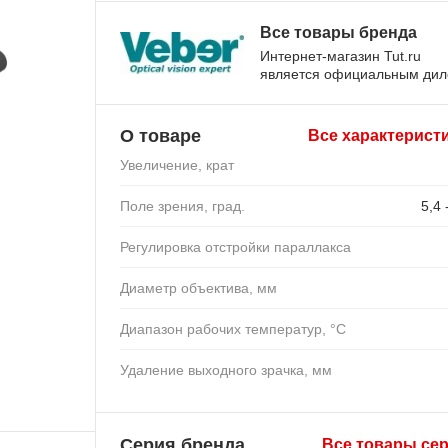
Все товары бренда
Интернет-магазин Tut.ru
является официальным ди
О товаре
Все характерист
Увеличение, крат
Поле зрения, град.
5,4 
Регулировка отстройки параллакса
Диаметр объектива, мм
Диапазон рабочих температур, °C
Удаление выходного зрачка, мм
Серия бренда
Все товары се