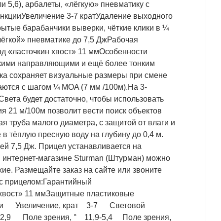
и 5,6), арбалеты, «лёгкую» пневматику с
ункцииУвеличение 3-7 кратУдаление выходного
рытые барабанчики выверки, чёткие клики в ¼
ёгкой» пневматике до 7,5 ДжРабочая
од «ласточкин хвост» 11 ммОсобенности
онкими направляющими и ещё более тонким
тка сохраняет визуальные размеры при смене
ются с шагом ¼ MOA (7 мм /100м).На 3-
Света будет достаточно, чтобы использовать
я 21 м/100м позволит вести поиск объектов
 труба малого диаметра, с защитой от влаги и
в тёплую пресную воду на глубину до 0,4 м.
ей 7,5 Дж. Прицел устанавливается на
.В интернет-магазине Sturman (Штурман) можно
жие. Размещайте заказ на сайте или звоните
 с прицелом:Гарантийный
хвост» 11 ммЗащитные пластиковые
тики Увеличение, крат 3-7 Световой
2,9 Поле зрения, ° 11,9-5,4 Поле зрения,