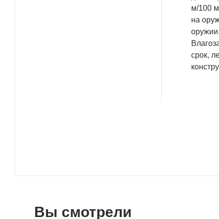
м/100 
на ору
оружии
Влагоз
срок, 
констр
Вы смотрели