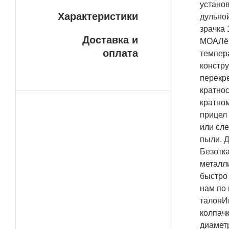
установ
Характеристики
дульно
зрачка 
Доставка и
MOAЛёг
оплата
темпер
констр
перекр
кратнос
кратном
прицел
или сл
пыли. Д
Безотка
металли
быстро 
нам по 
талонИ
колпач
диамет