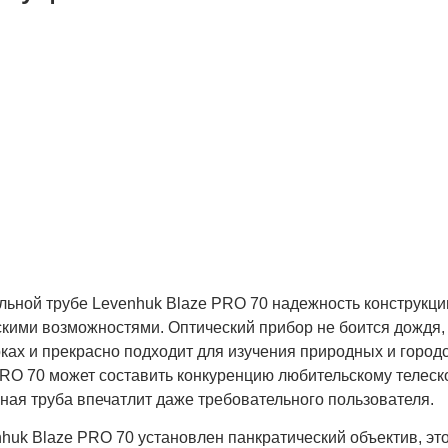
сплатная доставка
ас БЕСПЛАТНАЯ
ТАВКА наложенным
тежем. Вы получаете
ю покупку в кратчайшие
ки, вне зависимости от
его региона и
жности заказа.
льной трубе Levenhuk Blaze PRO 70 надежность конструкци
кими возможностями. Оптический прибор не боится дождя, 
рках и прекрасно подходит для изучения природных и горо
RO 70 может составить конкуренцию любительскому телескоп
ная труба впечатлит даже требовательного пользователя.
huk Blaze PRO 70 установлен панкратический объектив, это