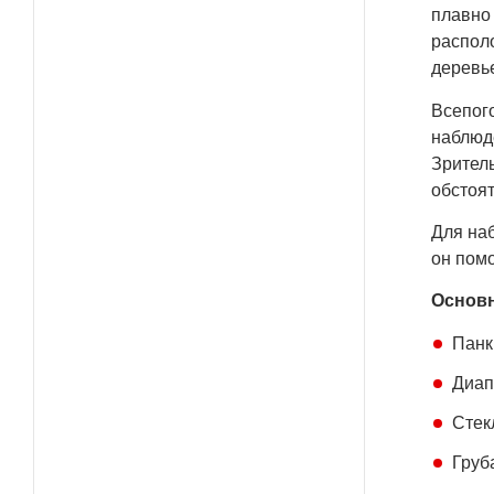
плавно
располо
деревье
Всепого
наблюд
Зритель
обстоят
Для на
он пом
Основн
Панк
Диап
Стек
Груб