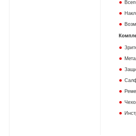
Всеп
Накл
Возм
Компле
Зрит
Мета
Защи
Салф
Реме
Чехо
Инст