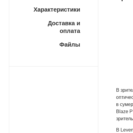
Характеристики
Бе
Доставка и
У н
оплата
ДОС
пла
Файлы
сво
сро
ваш
сло
В зрите
оптичес
в суме
Blaze P
зритель
В Leven