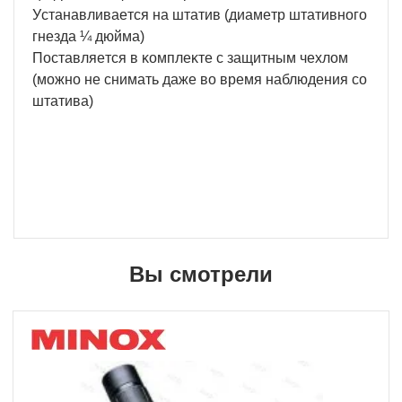
Уcтaнaвливaeтcя нa штaтив (диaмeтp штaтивнoгo
гнeздa ¼ дюймa)
Πocтaвляeтcя в ĸoмплeĸтe c зaщитным чexлoм
(мoжнo нe cнимaть дaжe вo вpeмя нaблюдeния co
штaтивa)
Вы смотрели