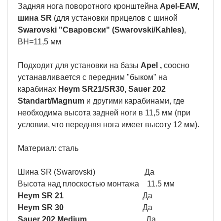
Задняя нога поворотного кронштейна
Apel-EAW,
шина SR
(для установки прицелов с шиной
Swarovski "Сваровски" (Swarovski/Kahles)
,
BH=11,5 мм
Подходит для установки на базы
Apel ,
соосно
устанавливается с передним "быком" на
карабинах
Heym SR21/SR30, Sauer 202
Standart/Magnum
и другими карабинами, где
необходима высота задней ноги в 11,5 мм (при
условии, что передняя нога имеет высоту 12 мм).
Материал: сталь
Шина SR (Swarovski) Да
Высота над плоскостью монтажа 11.5 мм
Heym SR 21
Да
Heym SR 30
Да
Sauer 202 Medium
Да