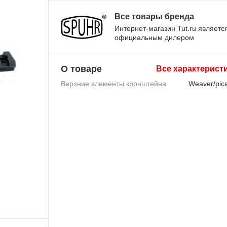
Все товары бренда
Интернет-магазин Tut.ru являетс
официальным дилером
О товаре
Все характерист
Верхние элементы кронштейна
Weaver/pica