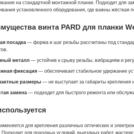
ования на стандартной монтажной планке. Подходит для за
вания установленного оборудования, где важны жёсткая по
мущества винта PARD для планки W
ая посадка
— форма и шаг резьбы рассчитаны под стандарт
ов.
чный металл
— устойчив к срыву резьбы, вибрациям и рег
ёжная фиксация
— обеспечивает стабильное удержание ус
пактные размеры
— не выступает за габариты крепления и
тая замена
— подходит для быстрого ремонта или обслужи
используется
рименяется для крепления различных оптических и электро
 Подходит для походных условий, выездных работ, мастерс