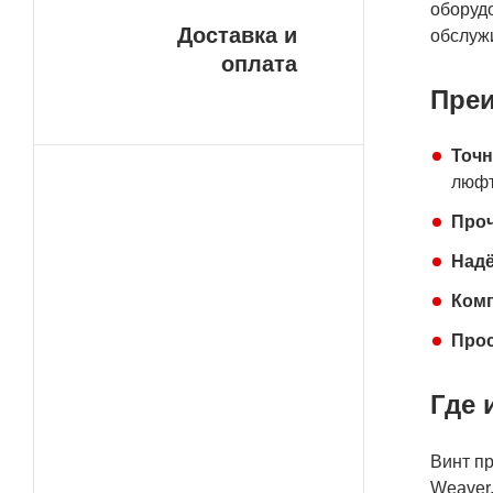
оборуд
Доставка и
обслужи
оплата
Преи
Точн
люфт
Про
Над
Ком
Прос
Где 
Винт п
Weaver.