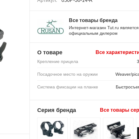
Артикул:
050P-30-14-R
Все товары бренда
Интернет-магазин Tut.ru является
официальным дилером
О товаре
Все характерист
Крепление прицела
Посадочное место на оружии
Weaver/pica
Система фиксации на планке
Быстросъ
Серия бренда
Все товары се