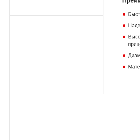
Преи
Быст
Наде
Высо
приц
Диам
Мате