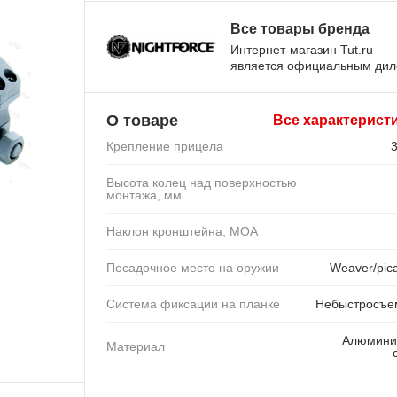
Все товары бренда
Интернет-магазин Tut.ru
является официальным ди
О товаре
Все характерист
Крепление прицела
Высота колец над поверхностью
монтажа, мм
Наклон кронштейна, MOA
Посадочное место на оружии
Weaver/pica
Система фиксации на планке
Небыстросъе
Алюмини
Материал