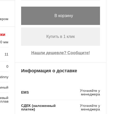
В корзину
лером
ики
Купить в 1 клик
30 мм
Нашли дешевле? Сообщите!
11
0
Информация о доставке
tinny
мный
Уточняйте у
EMS
менеджера
евый
сплав
СДЕК (наложенный
Уточняйте у
платеж)
менеджера