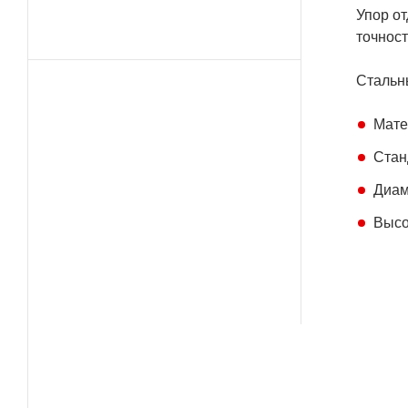
Упор от
точност
Стальны
Мате
Станд
Диам
Высо