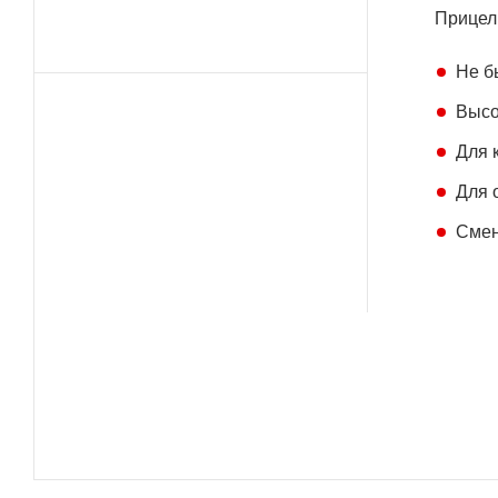
Прицель
Не б
Высо
Для 
Для 
Смен