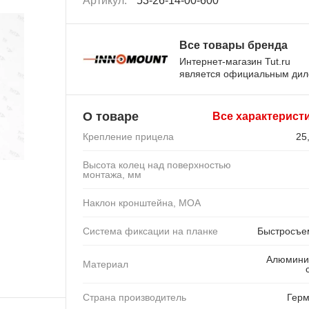
Артикул:
53-26-14-00-600
Все товары бренда
Интернет-магазин Tut.ru
является официальным ди
О товаре
Все характерист
Крепление прицела
25
Высота колец над поверхностью
монтажа, мм
Наклон кронштейна, MOA
Система фиксации на планке
Быстросъ
Алюмини
Материал
Страна производитель
Гер