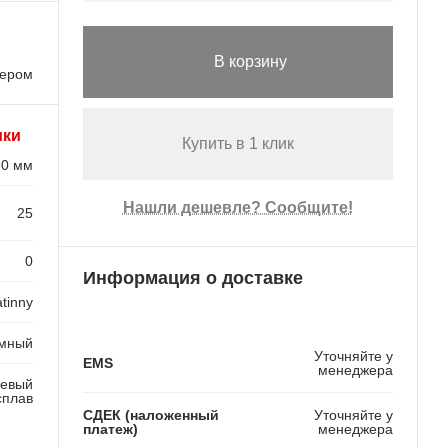
В корзину
лером
ики
Купить в 1 клик
30 мм
Нашли дешевле? Сообщите!
25
0
Информация о доставке
tinny
мный
Уточняйте у
EMS
менеджера
евый
сплав
СДЕК (наложенный
Уточняйте у
платеж)
менеджера