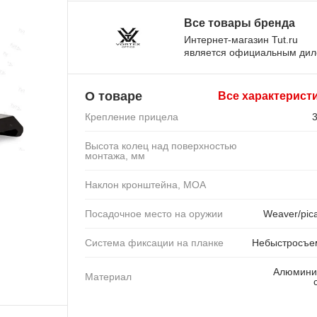
Все товары бренда
Интернет-магазин Tut.ru
является официальным ди
О товаре
Все характерист
Крепление прицела
Высота колец над поверхностью
монтажа, мм
Наклон кронштейна, MOA
Посадочное место на оружии
Weaver/pica
Система фиксации на планке
Небыстросъе
Алюмини
Материал