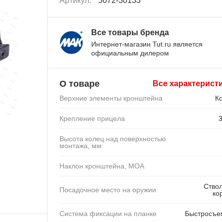
Артикул:
5072-30133
Все товары бренда
Интернет-магазин Tut.ru является
официальным дилером
О товаре
Все характерист
Верхние элементы кронштейна
К
Крепление прицела
Высота колец над поверхностью
монтажа, мм
Наклон кронштейна, MOA
Ство
Посадочное место на оружии
ко
Система фиксации на планке
Быстросъ