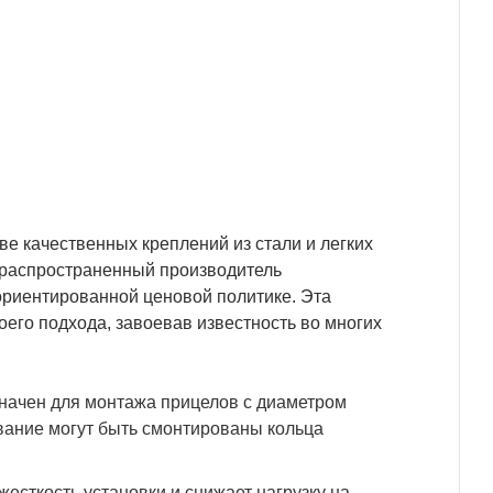
е качественных креплений из стали и легких
 распространенный производитель
ориентированной ценовой политике. Эта
его подхода, завоевав известность во многих
начен для монтажа прицелов с диаметром
ование могут быть смонтированы кольца
сткость установки и снижает нагрузку на