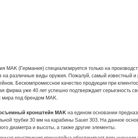
ас БЕСПЛАТНАЯ
ТАВКА наложенным
тежем. Вы получаете
ю покупку в кратчайшие
ки, вне зависимости от
его региона и
жности заказа.
я MAK (Германия) специализируется только на производств
в на различные виды оружия. Пожалуй, самый известный и
ейнов. Бескомпромиссное качество продукции при клиенто
я фирма уже 40 лет успешно подтверждает серьезность сво
х мира под брендом MAK.
осъемный кронштейн MAK
на едином основании предназ
льной трубки 30 мм на карабины Sauer 303. На данное осн
ого диаметра и высоты, а также другие элементы.
очная конструкция кронштейна обеспечивает повышенную же