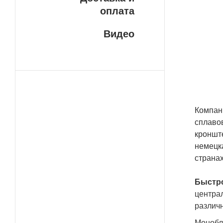
У н
оплата
ДОС
пла
Видео
сво
сро
ваш
сло
Компани
сплаво
кроншт
немецка
страна
Быстр
центра
различн
Монобл