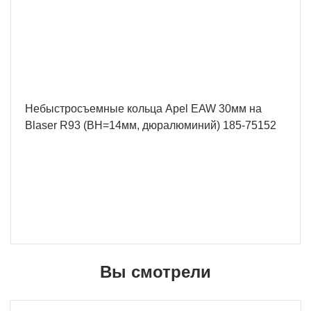
У нас БЕСПЛАТНАЯ ДОСТАВКА наложенным
платежем. Вы получаете свою покупку в
кратчайшие сроки, вне зависимости от вашего
региона и сложности заказа.
Небыстросъемные кольца Apel EAW 30мм на
Blaser R93 (BH=14мм, дюралюминий) 185-75152
Вы смотрели