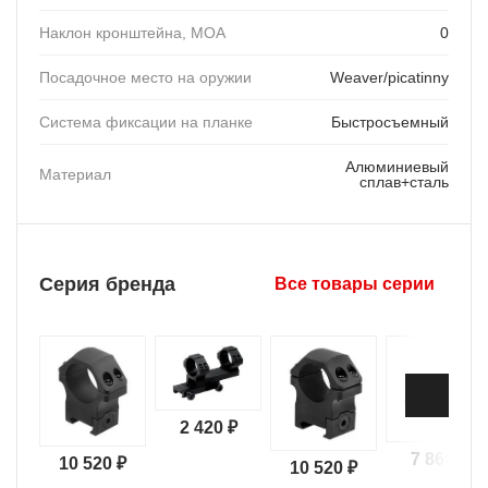
Наклон кронштейна, MOA
0
Посадочное место на оружии
Weaver/picatinny
Система фиксации на планке
Быстросъемный
Алюминиевый
Материал
сплав+сталь
Серия бренда
Все товары серии
2 420 ₽
7 860 ₽
10 520 ₽
10 520 ₽