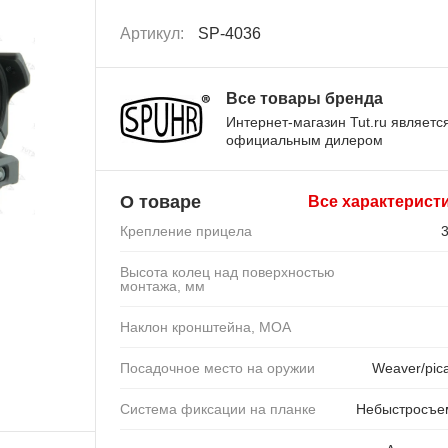
Артикул:
SP-4036
Все товары бренда
Интернет-магазин Tut.ru являетс
официальным дилером
О товаре
Все характерист
Крепление прицела
Высота колец над поверхностью
монтажа, мм
Наклон кронштейна, MOA
Посадочное место на оружии
Weaver/pica
Система фиксации на планке
Небыстросъе