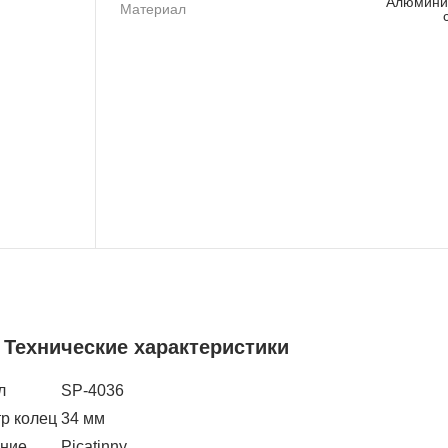
Алюмини
Материал
Технические характеристики
л
SP-4036
р колец
34 мм
ние
Picatinny