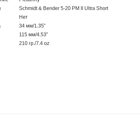
л
Schmidt & Bender 5-20 PM II Ultra Short
н
Нет
а
34 мм/1.35”
115 мм/4.53”
210 гр./7.4 oz