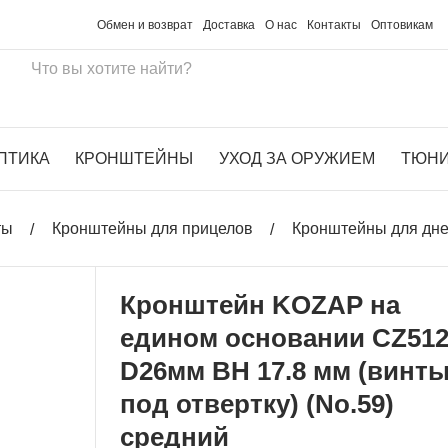
Обмен и возврат
Доставка
О нас
Контакты
Оптовикам
ПТИКА
КРОНШТЕЙНЫ
УХОД ЗА ОРУЖИЕМ
ТЮН
ты
Кронштейны для прицелов
Кронштейны для дн
Кронштейн KOZAP на
едином основании CZ51
D26мм BH 17.8 мм (винт
под отвертку) (No.59)
средний