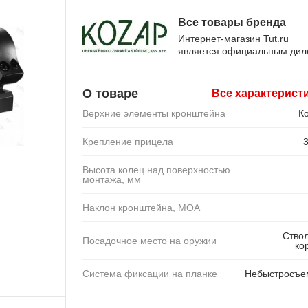
Все товары бренда
Интернет-магазин Tut.ru
является официальным ди
О товаре
Все характерист
Верхние элементы кронштейна
К
Крепление прицела
Высота колец над поверхностью
монтажа, мм
Наклон кронштейна, MOA
Ство
Посадочное место на оружии
ко
Система фиксации на планке
Небыстросъе