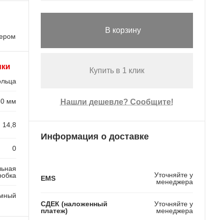
В корзину
лером
ики
Купить в 1 клик
ольца
30 мм
Нашли дешевле? Сообщите!
14,8
Информация о доставке
0
льная
Уточняйте у
робка
EMS
менеджера
мный
СДЕК (наложенный
Уточняйте у
платеж)
менеджера