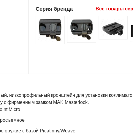
Серия бренда
Все товары се
ый, низкопрофильный кронштейн для установки коллиматорн
ny с фирменным замком MAK Masterlock.
int Micro
росъемное
е оружие с базой Picatinny/Weaver