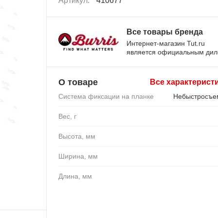
Артикул:
410677
Все товары бренда
Интернет-магазин Tut.ru
является официальным ди
О товаре
Все характерист
Система фиксации на планке
Небыстросъе
Вес, г
Высота, мм
Ширина, мм
Длина, мм