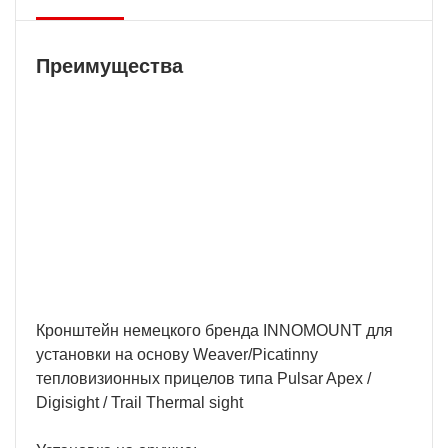
Преимущества
Бесплатная доставка
У нас БЕСПЛАТНАЯ ДОСТАВКА наложенным
платежем. Вы получаете свою покупку в
кратчайшие сроки, вне зависимости от вашего
региона и сложности заказа.
Кронштейн немецкого бренда INNOMOUNT для
установки на основу Weaver/Picatinny
тепловизионных прицелов типа Pulsar Apex /
Digisight / Trail Thermal sight