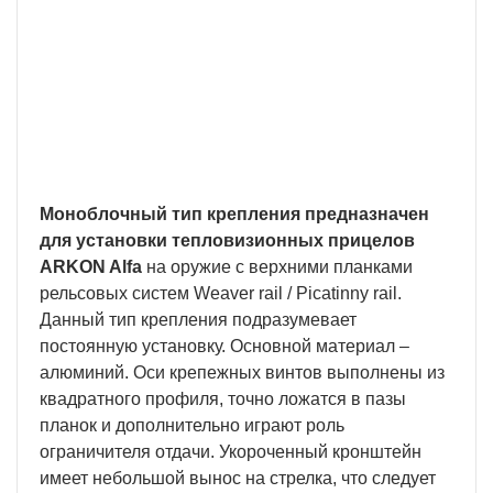
Собственное производство
Наша Компания обладает собственным
производством и сервисными центрами в России
и Беларуси, а также осуществляет прямые
поставки без посредников
Моноблочный тип крепления предназначен
для установки тепловизионных прицелов
ARKON Alfa
на оружие с верхними планками
рельсовых систем Weaver rail / Picatinny rail.
Данный тип крепления подразумевает
постоянную установку. Основной материал –
алюминий. Оси крепежных винтов выполнены из
квадратного профиля, точно ложатся в пазы
планок и дополнительно играют роль
ограничителя отдачи. Укороченный кронштейн
имеет небольшой вынос на стрелка, что следует