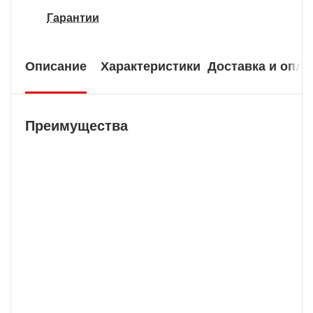
Гарантии
Описание
Характеристики
Доставка и опла
Преимущества
Официальный Магазин
Интернет-магазин Тут.ру - это собственный
интернет магазин торговой марки ARKON.
Покупая ARKON у нас, Вы можете быть уверены в
том, что покупаете из первых рук.