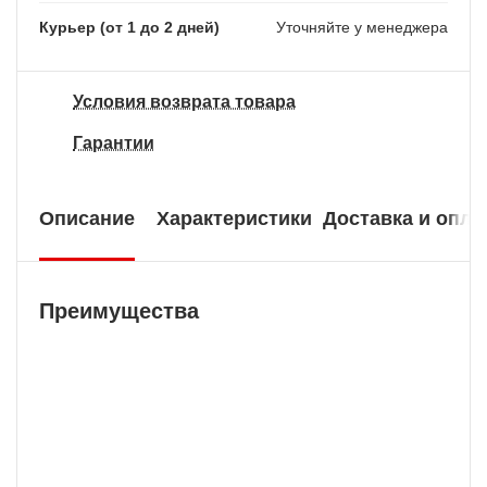
Курьер (от 1 до 2 дней)
Уточняйте у менеджера
Условия возврата товара
Гарантии
Описание
Характеристики
Доставка и опла
Преимущества
Официальный Магазин
Интернет-магазин Тут.ру - это собственный
интернет магазин торговой марки ARKON.
Покупая ARKON у нас, Вы можете быть уверены в