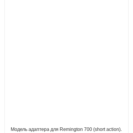
Официальный Магазин
Интернет-магазин Тут.ру - это собственный
интернет магазин торговой марки ARKON.
Покупая ARKON у нас, Вы можете быть уверены в
том, что покупаете из первых рук.
Собственное производство
Наша Компания обладает собственным
производством и сервисными центрами в России
и Беларуси, а также осуществляет прямые
поставки без посредников
Модель адаптера для Remington 700 (short action).