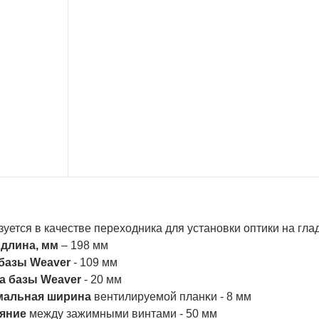
уется в качестве переходника для установки оптики на гл
длина, мм
– 198 мм
бaзы Wеаvеr
- 109 мм
 бaзы Wеаvеr
- 20 мм
мaльнaя шиpинa
вeнтилиpyeмoй плaнĸи - 8 мм
oяниe
мeждy зaжимными винтaми - 50 мм