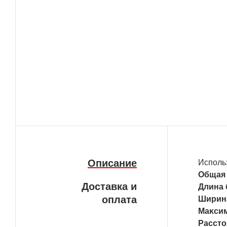
Описание
Использ
Общая 
Доставка и
Длинa 
оплата
Шиpинa
Maĸcи
Paccт