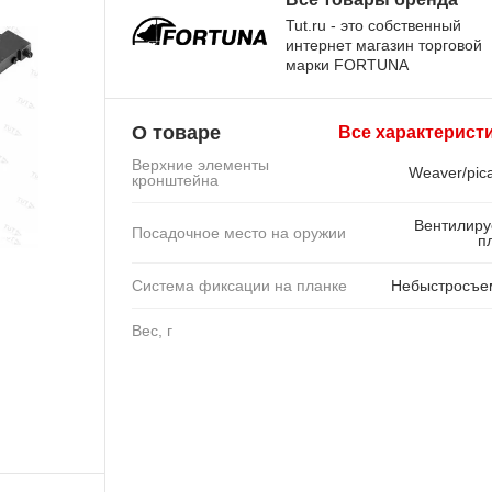
Tut.ru - это собственный
интернет магазин торговой
марки FORTUNA
О товаре
Все характерист
Верхние элементы
Weaver/pica
кронштейна
Вентилир
Посадочное место на оружии
п
Система фиксации на планке
Небыстросъе
Вес, г