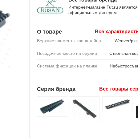
Интернет-магазин Tut.ru является
официальным дилером
О товаре
Все характерист
Верхние элементы кронштейна
Weaver/pica
Посадочное место на оружии
Ствольная ко
Система фиксации на планке
Небыстросъе
Серия бренда
Все товары се