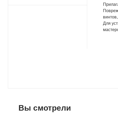
Прилага
Повреж
винтов
Для ус
мастер
Вы смотрели