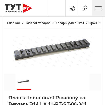
Главная
Каталог товаров
Товары для охоты
Кронштей
Планка Innomount Picatinny на
Bergara B14 LA 11-PT-ST-00-041