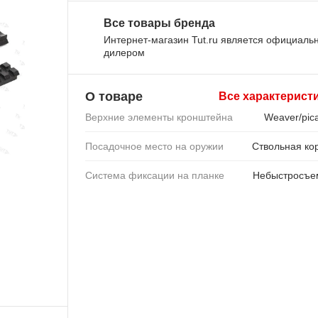
Все товары бренда
Интернет-магазин Tut.ru является официал
дилером
О товаре
Все характерист
Верхние элементы кронштейна
Weaver/pica
Посадочное место на оружии
Ствольная ко
Система фиксации на планке
Небыстросъе