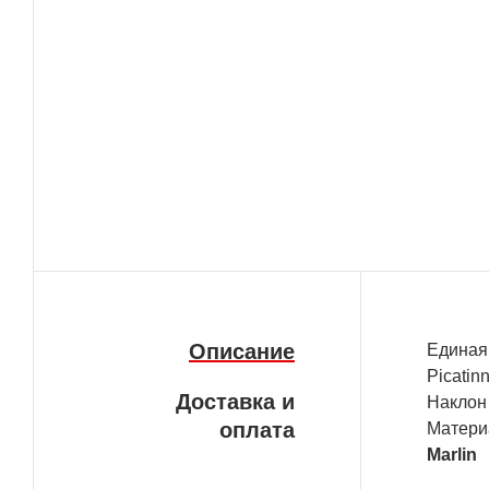
Описание
Едина
Pica
Доставка и
Накл
оплата
Мате
Marlin