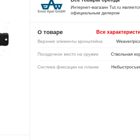
Интернет-магазин Tut.ru являетс
официальным дилером
О товаре
Все характерист
Верхние элементы кронштейна
Weaver/pica
Посадочное место на оружии
Ствольная ко
Система фиксации на планке
Небыстросъе