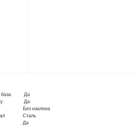
я база Да
tinny Да
он Без наклона
риал Сталь
Да