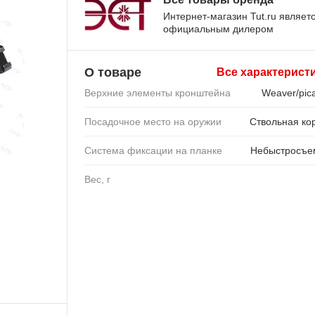
Интернет-магазин Tut.ru являет
официальным дилером
О товаре
Все характерист
Верхние элементы кронштейна
Weaver/pica
Посадочное место на оружии
Ствольная ко
Система фиксации на планке
Небыстросъе
Вес, г