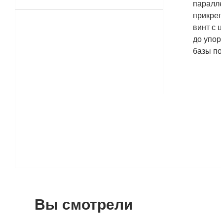
паралле
прикреп
винт с 
до упор
базы п
Вы смотрели