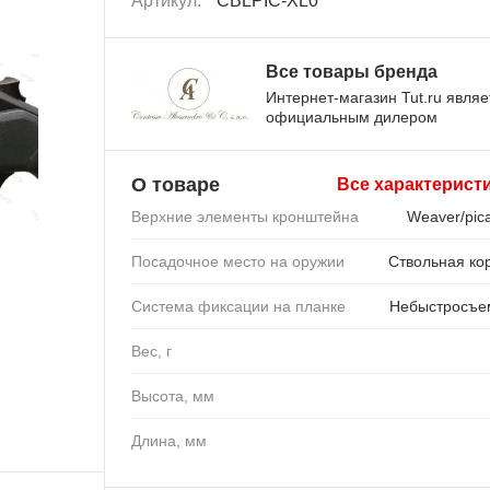
Артикул:
CBLPIC-XL0
Все товары бренда
Интернет-магазин Tut.ru являе
официальным дилером
О товаре
Все характерист
Верхние элементы кронштейна
Weaver/pica
Посадочное место на оружии
Ствольная ко
Система фиксации на планке
Небыстросъе
Вес, г
Высота, мм
Длина, мм