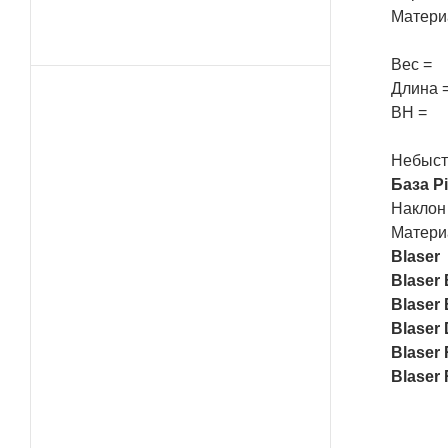
Матери
Вес = 
Длина 
BH = 10
Небыс
База Pi
Нак
Мат
Blaser
Blaser
Blaser
Blaser 
Blaser
Blaser