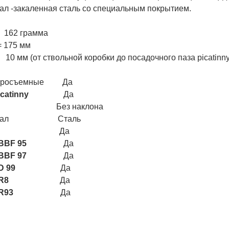
ал -закаленная сталь со специальным покрытием.
162 грамма
= 175 мм
 мм (от ствольной коробки до посадочного паза picatinny
тросъемные Да
catinny
Да
лон Без наклона
ериал Сталь
Да
 BBF 95
Да
 BBF 97
Да
D 99
Да
 R8
Да
 R93
Да