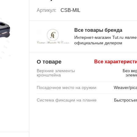
Артикул:
CSB-MIL
Все товары бренда
Интернет-магазин Tut.ru являе
официальным дилером
О товаре
Все характерист
Верхние элементы
Без ве
кронштейна
элем
Посадочное место на оружии
Weaver/pica
Система фиксации на планке
Быстросъ