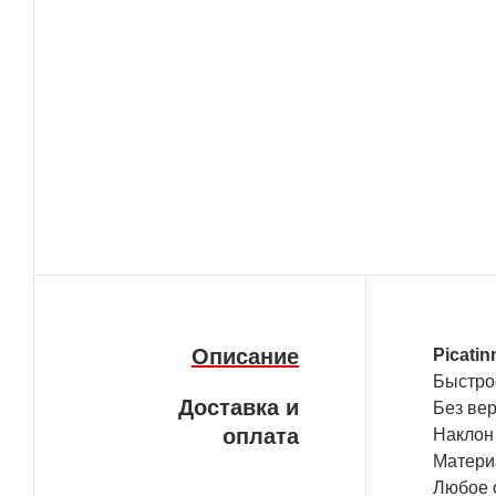
Описание
Picati
Быст
Доставка и
Без ве
оплата
Нак
Мате
Любое 