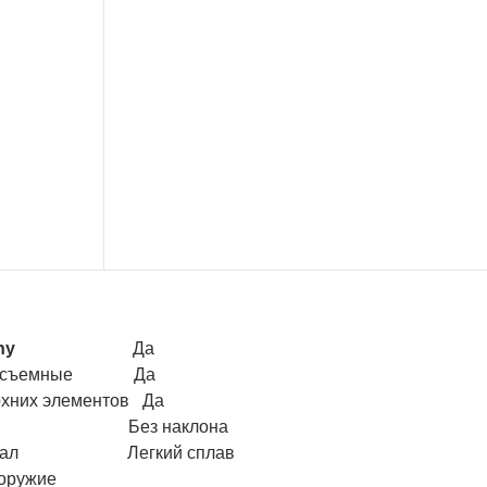
nny
Да
росъемные Да
рхних элементов Да
лон Без наклона
риал Легкий сплав
оружие