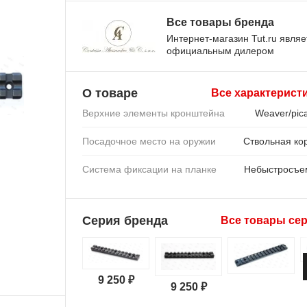
Все товары бренда
Интернет-магазин Tut.ru являе
официальным дилером
О товаре
Все характерист
Верхние элементы кронштейна
Weaver/pica
Посадочное место на оружии
Ствольная ко
Система фиксации на планке
Небыстросъе
Серия бренда
Все товары се
9 250 ₽
9 250 ₽