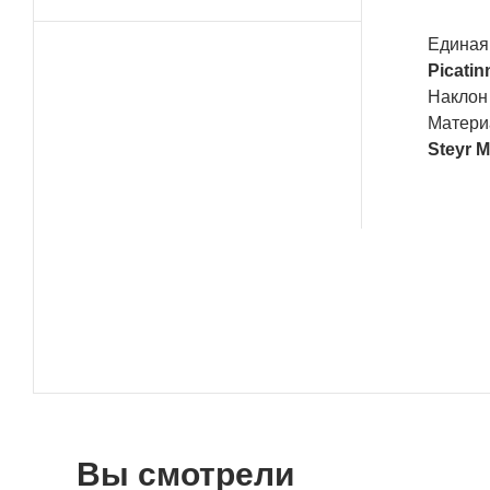
Един
Picatin
Нак
Мате
Steyr 
Вы смотрели