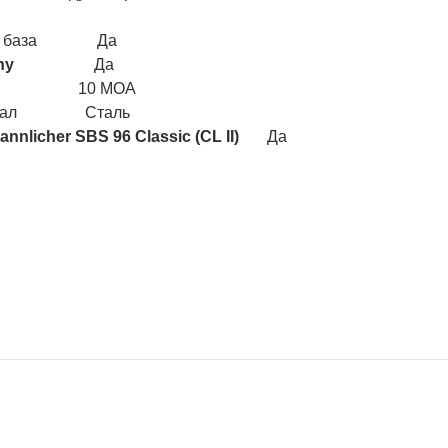
ая база Да
ny
Да
лон 10 MOA
риал Сталь
Mannlicher SBS 96 Classic (CL II)
Да