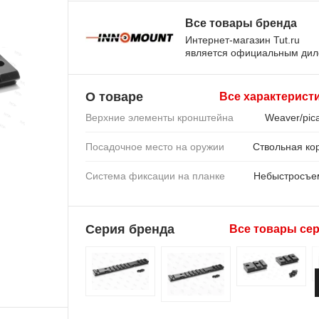
Все товары бренда
Интернет-магазин Tut.ru
является официальным ди
О товаре
Все характерист
Верхние элементы кронштейна
Weaver/pica
Посадочное место на оружии
Ствольная ко
Система фиксации на планке
Небыстросъе
Серия бренда
Все товары се