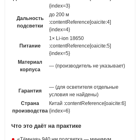
{index=3}
до 200 м
Дальность
:contentReference[oaicite:4]
подсветки
{index=4}
1× Li-ion 18650
Питание
:contentReference[oaicite:5]
{index=5}
Материал
— (производитель не указывает)
корпуса
— (для осветителя отдельные
Гарантия
условия не найдены)
Страна
Китай :contentReference[oaicite:6]
производства
{index=6}
Что это даёт на практике
«Тёмная» 940 нм подсветка — минимум