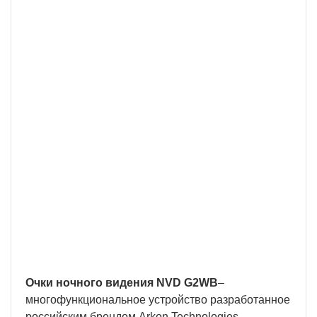
Официальный Магазин
Интернет-магазин Тут.ру - это собственный
интернет магазин торговой марки ARKON.
Покупая ARKON у нас, Вы можете быть уверены в
том, что покупаете из первых рук.
Собственное производство
Наша Компания обладает собственным
производством и сервисными центрами в России
и Беларуси, а также осуществляет прямые
поставки без посредников
Очки ночного видения NVD
G2WB
–
многофункциональное устройство разработанное
российским брендом Arkon Technologies.