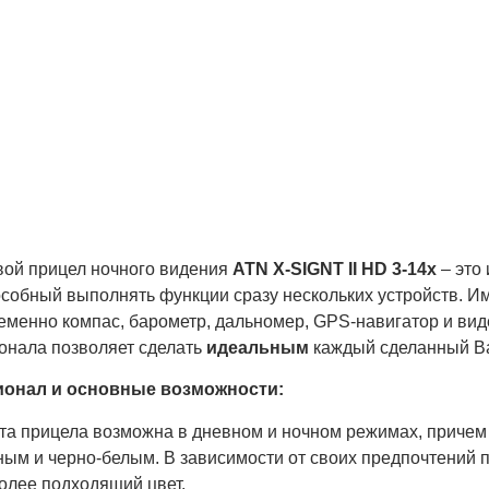
ия тепловизионных
целов Guide TR
держивает
ническую возможность
ановки навесного
ерного дальномера с
симальной рабочей
танцией 600 метров.
ой прицел ночного видения
ATN X-SIGNT II HD 3-14x
– это
особный выполнять функции сразу нескольких устройств. И
еменно компас, барометр, дальномер, GPS-навигатор и ви
онала позволяет сделать
идеальным
каждый сделанный В
онал и основные возможности:
та прицела возможна в дневном и ночном режимах, причем
ным и черно-белым. В зависимости от своих предпочтений 
олее подходящий цвет.