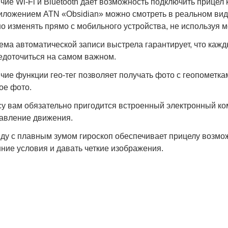
чие Wi-Fi и Bluetooth дает возможность подключить прицел
иложением ATN «Obsidian» можно смотреть в реальном вид
о изменять прямо с мобильного устройства, не используя 
ема автоматической записи выстрела гарантирует, что кажд
едоточиться на самом важном.
чие функции гео-тег позволяет получать фото с геопометкам
ое фото.
су вам обязательно пригодится встроенный электронный к
авление движения.
ду с плавным зумом гироскоп обеспечивает прицелу возмо
ние условия и давать четкие изображения.