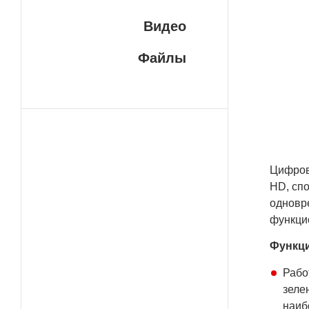
Сер
Видео
при
под
тех
Файлы
уст
лаз
мак
дис
Цифров
HD, сп
одновр
функци
Функци
Рабо
зеле
наиб