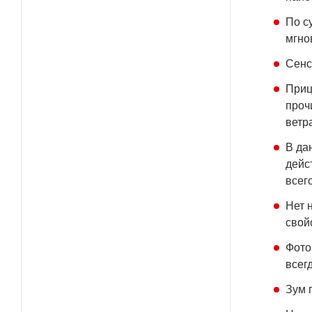
По с
мгно
Сенс
Приц
проч
ветр
В да
дейс
всег
Нет 
свой
Фото
всег
Зум 