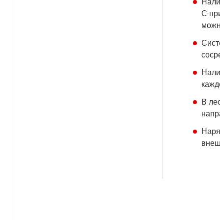
Нали
С пр
можн
Сист
соср
Нали
кажд
В ле
напр
Наря
внеш