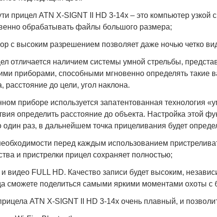
ути прицел ATN X-SIGNT II HD 3-14x – это компьютер узкой
венно обрабатывать файлы большого размера;
ор с высоким разрешением позволяет даже ночью четко вид
ел отличается наличием системы умной стрельбы, предста
ими приборами, способными мгновенно определять такие в
а, расстояние до цели, угол наклона.
нном приборе используется запатентованная технология «у
твия определить расстояние до объекта. Настройка этой ф
о один раз, в дальнейшем точка прицеливания будет опреде
необходимости перед каждым использованием пристреливат
ства и пристрелки прицел сохраняет полностью;
 и видео FULL HD. Качество записи будет высоким, независ
да сможете поделиться самыми яркими моментами охоты с 
прицела ATN X-SIGNT II HD 3-14x очень плавный, и позволит 