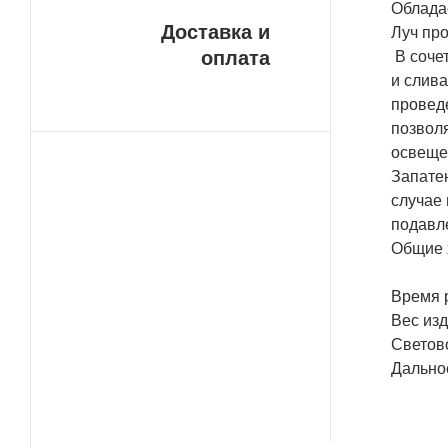
Обладае
Доставка и
Луч про
оплата
В соче
и слива
проведе
позволя
освеще
Запате
случае
подавле
Общие 
Время р
Вес изд
Светов
Дальнос