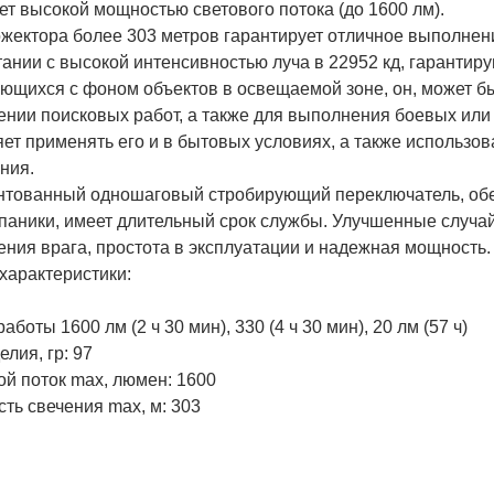
т высокой мощностью светового потока (до 1600 лм).
жектора более 303 метров гарантирует отличное выполнени
тании с высокой интенсивностью луча в 22952 кд, гаранти
ющихся с фоном объектов в освещаемой зоне, он, может бы
нии поисковых работ, а также для выполнения боевых или 
ет применять его и в бытовых условиях, а также использов
ния.
нтованный одношаговый стробирующий переключатель, об
 паники, имеет длительный срок службы. Улучшенные случ
ния врага, простота в эксплуатации и надежная мощность.
характеристики:
аботы 1600 лм (2 ч 30 мин), 330 (4 ч 30 мин), 20 лм (57 ч)
елия, гр: 97
ой поток max, люмен: 1600
ть свечения max, м: 303