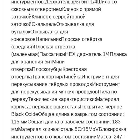
инстурментов:Держатель для бит 1/4Шило со
сквозным отверстиемКлинок с прямой
заточкойКлинок с серрейторной
заточкойСкальпельОткрывалка для
бутылокОткрывалка для
консервовНапильникПлоская отвёртка
(средняя)Плоская отвёртка
(маленькая)ПассатижиHEX держатель 1/4Планка
для хранения битМини
отвёрткаПлоскогубцыКрестовая
отвёрткаТранспортирЛинейкаИнструмент для
перекусывания твёрдых проводовИнструмент
для перекусывания мягких проводовПила по
деревуТехнические характеристики:Материал
корпуса: нержавеющая стальПокрытие: чёрное
Black OxideОбщая длина в закрытом состоянии:
115 ммОбщая длина в рабочем состоянии: 183
ммМатериал клинка: сталь 5Cr15MoVБлокировка
инструментов в открытом состоянииМасса: 247 г