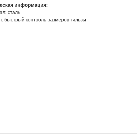
еская информация:
ал: сталь
я: быстрый контроль размеров гильзы