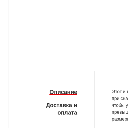
Описание
Этот ин
при сн
Доставка и
чтобы у
оплата
превыш
размеры