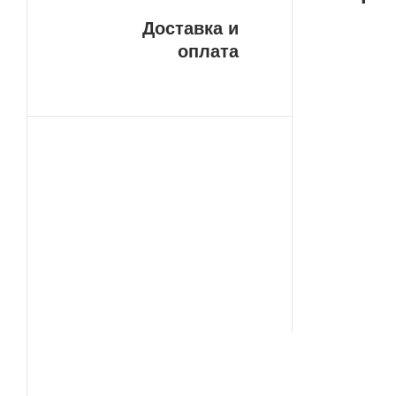
Доставка и
оплата
Оф
Ма
Инт
это
маг
ARK
нас
уве
пок