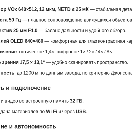
ор VOx 640×512, 12 мкм, NETD ≤ 25 мК
— стабильная детал
ота 50 Гц
— плавное сопровождение движущихся объектов
ктив 25 мм F1.0
— баланс дальности и удобного обзора.
лей OLED 640×480
— комфортная для глаз контрастная ка
ичение
: оптическое 1,4×, цифровое 1× / 2× / 4× / 8×.
 зрения 17,5 × 13,1°
— удобно сканировать пространство.
ьность
: до 1200 м по данным завода, по критерию Джонсон
сь и подключение
 и видео во встроенную память
32 ГБ
.
дача материалов по
Wi-Fi
и через
USB
.
ие и автономность