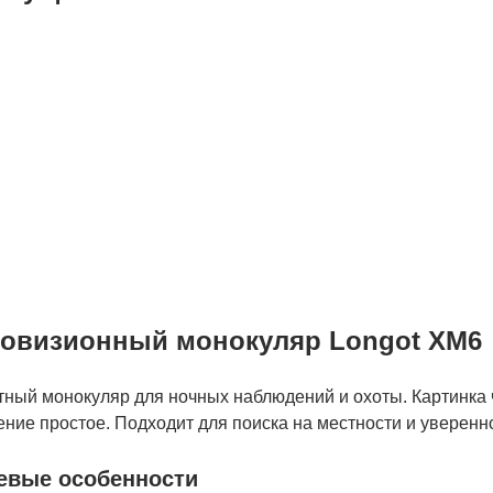
сплатная доставка
ас БЕСПЛАТНАЯ
ТАВКА наложенным
тежем. Вы получаете
ю покупку в кратчайшие
ки, вне зависимости от
его региона и
жности заказа.
овизионный монокуляр Longot XM6
тный монокуляр для ночных наблюдений и охоты. Картинка 
ние простое. Подходит для поиска на местности и уверенн
евые особенности