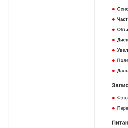
Сенс
Част
Объе
Дисп
Увел
Поле
Дал
Запи
Фото
Пере
Питан