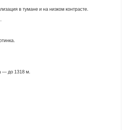
изация в тумане и на низком контрасте.
.
ртинка.
а — до 1318 м.