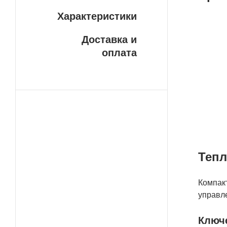
Характеристики
Бе
Доставка и
У н
оплата
ДОС
пла
сво
сро
ваш
сло
Тепл
Компак
управле
Ключ