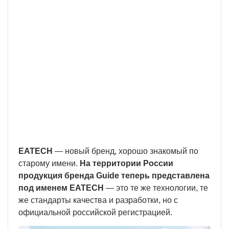
Встроенный аккумулятор большой
ёмкости
С быстрой подзарядкой.
Wi-Fi
Для беспроводного подключения смартфона и
внешних устройств.
EATECH
— новый бренд, хорошо знакомый по
старому имени.
На территории России
продукция бренда Guide теперь представлена
под именем EATECH
— это те же технологии, те
же стандарты качества и разработки, но с
официальной российской регистрацией.