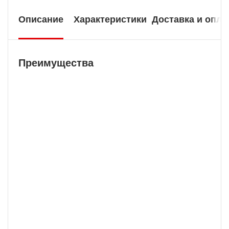
Описание
Характеристики
Доставка и опла
Преимущества
Бесплатная доставка
У нас БЕСПЛАТНАЯ ДОСТАВКА наложенным
платежем. Вы получаете свою покупку в
кратчайшие сроки, вне зависимости от вашего
региона и сложности заказа.
Гарантия 2 года
В нашей компании мы предоставляем