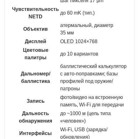
шаг пикселя 17 µm
Чувствительность
до 60 mK (тип.)
NETD
атермальный, диаметр
Объектив
35 мм
Дисплей
OLED 1024×768
Цветовые
до 10 вариантов
палитры
баллистический калькулятор
Дальномер/
с авто-поправками; базы
баллистика
профилей под оружие/
патроны
фото/видео на встроенную
Запись
память, Wi-Fi для передачи
Дальность
до ~1000 м (цель типа
обнаружения
«человек»)
Wi-Fi, USB (зарядка/
Интерфейсы
обновления)