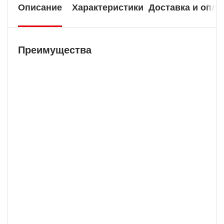
Описание
Характеристики
Доставка и опла
Преимущества
Бесплатная доставка
У нас БЕСПЛАТНАЯ ДОСТАВКА наложенным
платежем. Вы получаете свою покупку в
кратчайшие сроки, вне зависимости от вашего
региона и сложности заказа.
Балистический калькулятор
Позволяет валидировать траекторию пули по
заданным дистанциям. Вы получаете возможность