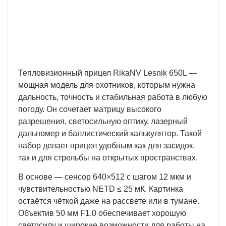
платежем. Вы получаете свою покупку в
кратчайшие сроки, вне зависимости от вашего
региона и сложности заказа.
Тепловизионный прицел RikaNV Lesnik 650L —
мощная модель для охотников, которым нужна
дальность, точность и стабильная работа в любую
погоду. Он сочетает матрицу высокого
разрешения, светосильную оптику, лазерный
дальномер и баллистический калькулятор. Такой
набор делает прицел удобным как для засидок,
так и для стрельбы на открытых пространствах.
В основе — сенсор 640×512 с шагом 12 мкм и
чувствительностью NETD ≤ 25 мК. Картинка
остаётся чёткой даже на рассвете или в тумане.
Объектив 50 мм F1.0 обеспечивает хорошую
светосилу и широкие возможности для работы на