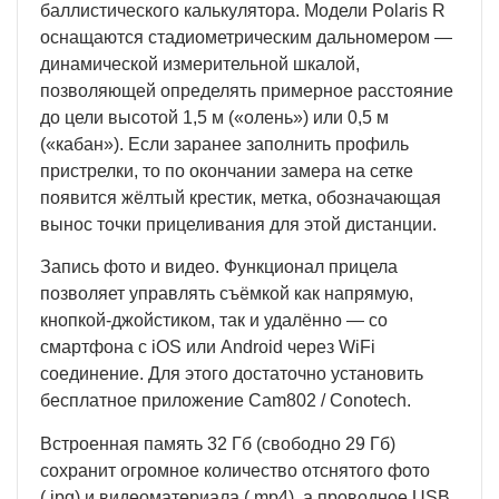
баллистического калькулятора. Модели Polaris R
оснащаются стадиометрическим дальномером —
динамической измерительной шкалой,
позволяющей определять примерное расстояние
до цели высотой 1,5 м («олень») или 0,5 м
(«кабан»). Если заранее заполнить профиль
пристрелки, то по окончании замера на сетке
появится жёлтый крестик, метка, обозначающая
вынос точки прицеливания для этой дистанции.
Запись фото и видео. Функционал прицела
позволяет управлять съёмкой как напрямую,
кнопкой-джойстиком, так и удалённо — со
смартфона с
iOS
или
Android
через WiFi
соединение. Для этого достаточно установить
бесплатное приложение Cam802 / Conotech.
Встроенная память 32 Гб (свободно 29 Гб)
сохранит огромное количество отснятого фото
(.jpg) и видеоматериала (.mp4), а проводное USB