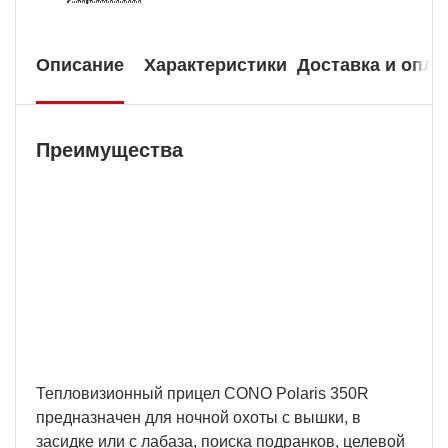
Описание
Характеристики
Доставка и опла
Преимущества
Гарантия 2 года
В нашей компании мы предоставляем
длительную гарантию на технически сложную
продукцию.
Тепловизионный прицел CONO Polaris 350R
предназначен для ночной охоты с вышки, в
засидке или с лабаза, поиска подранков, целевой