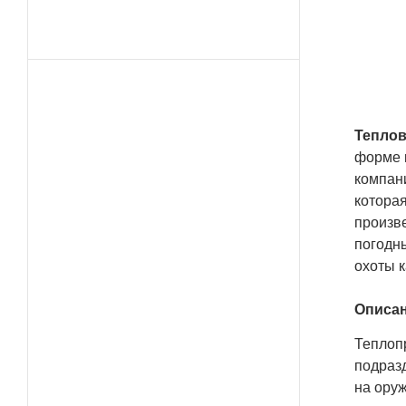
пре
дли
тех
про
Теплов
форме 
компан
которая
произве
погодны
охоты к
Описан
Теплоп
подразд
на ору