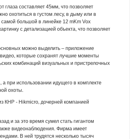
т глаза составляет 45мм, что позволяет
но охотиться в густом лесу, в дыму или в
и самой большой в линейке 12 mKm Vox
артинку с детализацией объекта, что позволяет
з основных можно выделить – приложение
о-видео, которые сохранят лучшие моменты
ьских комбинаций визуальных и пристрелочных
, а при использовании идущего в комплекте
ной охоты.
з КНР - Hikmicro, дочерней компанией
назад и за это время сумел стать гигантом
 также видеонаблюдения. Фирма имеет
ндами. В ней трудятся несколько тысяч