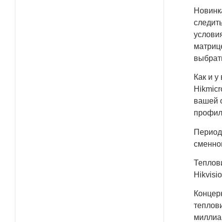
Новинка
следить
услови
матрице
выбрат
Как и у
Hikmicr
вашей 
профил
Период 
сменно
Теплови
Hikvisi
Концерн
теплов
миллиа