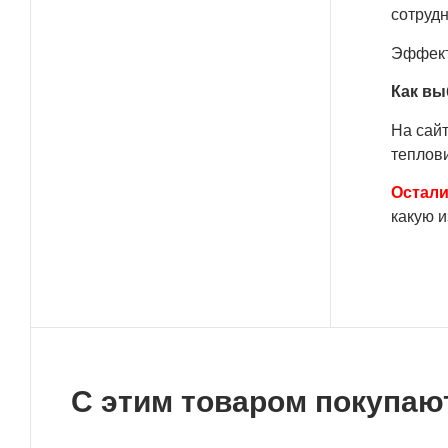
сотрудн
Эффект
Как вы
На сай
теплови
Остал
какую и
С этим товаром покупаю