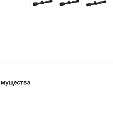
имущества
антия 2 года
ашей компании мы