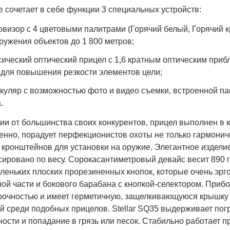
 сочетает в себе функции 3 специальных устройств:
овизор с 4 цветовыми палитрами (Горячий белый, Горячий к
ружения объектов до 1 800 метров;
сический оптический прицел с 1,6 кратным оптическим при
для повышения резкости элементов цели;
куляр с возможностью фото и видео съемки, встроенной пам
а.
ии от большинства своих конкурентов, прицел выполнен в к
енно, порадует перфекционистов охоты не только гармони
 кронштейнов для установки на оружие. Элегантное издели
сировано по весу. Сорокасантиметровый девайс весит 890
аленьких плоских прорезиненных кнопок, которые очень эр
ой части и бокового барабана с кнопкой-селектором. Приб
рочностью и имеет герметичную, защелкивающуюся крышку 
 среди подобных прицелов. Stellar SQ35 выдерживает погр
ости и попадание в грязь или песок. Стабильно работает пр