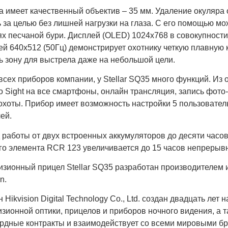
 имеет качественный объектив – 35 мм. Удаление окуляра о
 за целью без лишней нагрузки на глаза. С его помощью мож
ях песчаной бури. Дисплей (OLED) 1024х768 в совокупност
й 640х512 (50Гц) демонстрирует охотнику четкую плавную к
ь зону для выстрела даже на небольшой цели.
 всех приборов компании, у Stellar SQ35 много функций. И
o Sight на все смартфоны, онлайн трансляция, запись фот
охоты. Прибор имеет возможность настройки 5 пользовател
ей.
работы от двух встроенных аккумуляторов до десяти часов
го элемента RCR 123 увеличивается до 15 часов непрерыв
зионный прицел Stellar SQ35 разработан производителем и
on.
 Hikvision Digital Technology Co., Ltd. создан двадцать лет 
изионной оптики, прицелов и приборов ночного видения, а
рдные контракты и взаимодействует со всеми мировыми бре