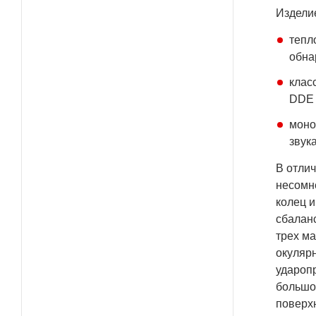
Изделие
тепл
обна
клас
DDE 
моно
звук
В отлич
несомн
колец и
сбалан
трех м
окулярн
удароп
большой
поверхн