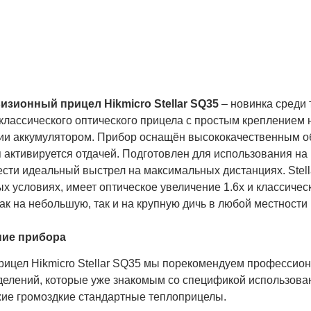
доставляем
тельную гарантию на
нически сложную
дукцию.
изионный прицел Hikmicro Stellar SQ35
– новинка среди 
классического оптического прицела с простым креплением 
ии аккумулятором. Прибор оснащён высококачественным об
 активируется отдачей. Подготовлен для использования на
сти идеальный выстрел на максимальных дистанциях. Stell
х условиях, имеет оптическое увеличение 1.6х и классиче
ак на небольшую, так и на крупную дичь в любой местности
ие прибора
рицел Hikmicro Stellar SQ35 мы порекомендуем профессио
елений, которые уже знакомым со спецификой использовани
жие громоздкие стандартные теплоприцелы.