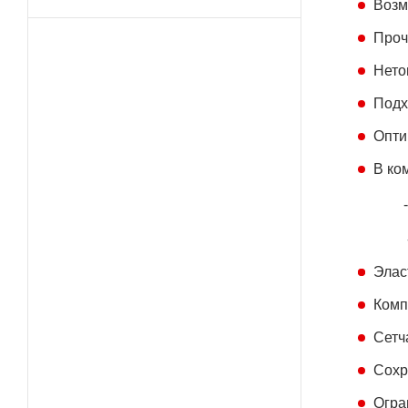
Возм
Проч
Нето
Подх
Опти
В ко
- Эла
- Кр
Элас
Комп
Сетч
Сохр
Огра